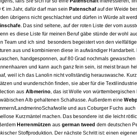
igens, falls Sie sich für so eine
Patenschaft
interessieren, fi
 € im Jahr, dafür darf man sein
Patenschaf
auf der Weide b
den übrigens nicht geschlachtet und dürfen in Würde alt we
inschafe
. Das sind seltene, auf der roten Liste der vom au
enn es diese Liste für meinen Beruf gäbe stünde der wohl au
n Team und ich sind besonders begeistert von den vielfältig
turen aus und kombinieren diese in aufwändiger Handarbeit.
aschen, handgesponnen, auf 80 Grad nochmals gewaschen dan
nnenhaaren und kann auch ganz fein sein, ist meist braun hell
af, weil ich das Lanolin nicht vollständig herauswasche. Kurz
ätzen und wunderschön finden, sie aber für die Textilindustri
lection aus
Albmerino
, das ist Wolle von württembergischen
wäbischen Alb gehaltenen Schafrasse. Außerdem eine
Webpe
mern/LandmerinoSchafwolle und aus Coburger Fuchs auch au
ellose Kurzmäntel machen. Das besondere ist die leicht rötli
ßerdem
Herrenmützen
aus
german tweed
dem deutschen Pe
nkischer Stoffproduktion. Der nächste Schritt ist: einen eigen