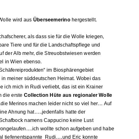
Wolle wird aus
Überseemerino
hergestellt.
afscherer, als dass sie für die Wolle kriegen,
are Tiere und für die Landschaftspflege und
auf der Alb mehr, die Streuobstwiesen werden
el in Wien ebenso.
 Schäfereiprodukten“ im Biosphärengebiet
h in meiner süddeutschen Heimat. Wobei das
 ich mich in Rudi verliebt, das ist ein Krainer
h die erste
Collection Hüte aus regionaler Wolle
die Merinos machen leider nicht so viel her… Auf
ine Ahnung hat…..jedenfalls hatte der
e Schafbock namens Cappucino keine Lust
davongelaufen….ich wollte schon aufgeben und habe
otal tiefenentspannte Rudi….und Eric konnte