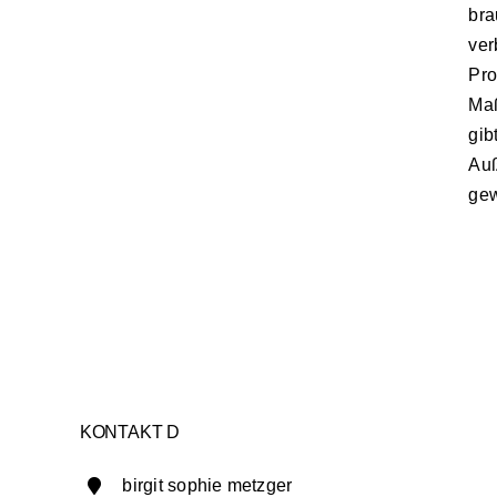
bra
ver
Pro
Maß
gibt
Auß
gew
KONTAKT D
birgit sophie metzger