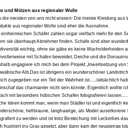
e und Mützen aus regionaler Wolle
 die meisten von uns nicht wissen: Die meiste Kleidung aus 
dukte aus regionaler Wolle sind eher die Ausnahme.
 einheimischen Schäfer zahlen sogar vielfach mehr für den Sch
ern sie überhaupt Abnehmer finden. Schafe sind aber wunderb
diversität wichtig, ohne sie gäbe es keine Wacholderheiden 
nvollerweise mit Schafen beweidet, Deiche und die Donauins
halb engagiere ich mich bei dem Projekt „Inwertsetzung von
wäbische Alb.Das ist übrigens ein wunderschöner Landstric
lich zugegeben nur ein Teil der Wahrheit ist…..tatsächlich habe
inschaf das charmanter nicht sein könnte. Eigentlich wollte ic
fach mit besonders hübschen Schafen fotografieren lassen…..
che Ideen kommt man, wenn man Städter ist und eigentlich ke
derschöne, hellbraune, langhaarige, als Model auserkoren
ografiert zu werden und ist trotz Bestechung mit Leckerlies 
h frustriert ins Gras gesetzt, aber dann kam der neugierige t