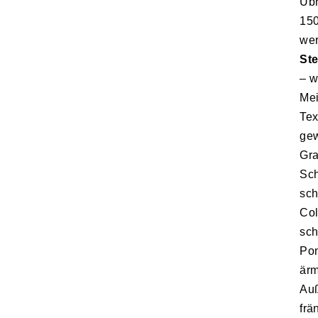
Übr
150
wer
Ste
– w
Mei
Tex
gew
Gra
Sch
sch
Col
sch
Pom
ärm
Au
frä