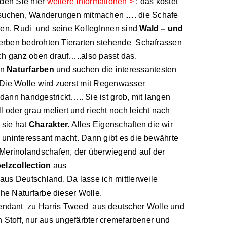
nden Sie hier
weitere Informationen >
; das kostet
esuchen, Wanderungen mitmachen
….
die Schafe
rden. Rudi und seine KollegInnen sind
Wald – und
ssterben bedrohten Tierarten stehende Schafrassen
ch ganz oben drauf…..also passt das.
en
Naturfarben
und suchen die interessantesten
 Die Wolle wird zuerst mit Regenwasser
n handgestrickt….. Sie ist grob, mit langen
 oder grau meliert und riecht noch leicht nach
 sie hat
Charakter.
Alles Eigenschaften die wir
e uninteressant macht. Dann gibt es die bewährte
 Merinolandschafen, der überwiegend auf der
lzcollection
aus
s Deutschland. Da lasse ich mittlerweile
che Naturfarbe dieser Wolle.
ndant zu Harris Tweed aus deutscher Wolle und
en Stoff, nur aus ungefärbter cremefarbener und