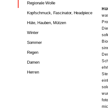
Regionale Wolle
Hüt
Kopfschmuck, Fascinator, Headpiece
was
Pro
Hüte, Hauben, Mützen
Die
Winter
sof
Bio
Sommer
sin
Regen
Des
Sch
Damen
ehr
Herren
Ste
ein
sol
wun
fot
mic