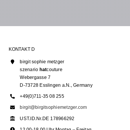
KONTAKT D
birgit sophie metzger
szenario
hat
couture
Webergasse 7
D-73728 Esslingen a.N., Germany
+49(0)711-35 08 255
birgit@birgitsophiemetzger.com
UST.ID.Nr.DE 178966292
12.00-18.00 Uhr Montag – Freitag