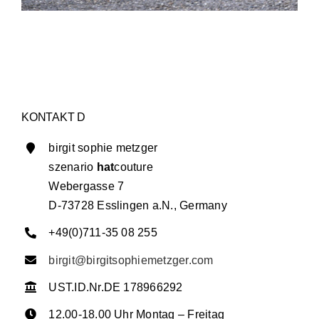
KONTAKT D
birgit sophie metzger
szenario
hat
couture
Webergasse 7
D-73728 Esslingen a.N., Germany
+49(0)711-35 08 255
birgit@birgitsophiemetzger.com
UST.ID.Nr.DE 178966292
12.00-18.00 Uhr Montag – Freitag